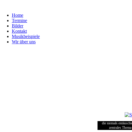
Home
Termine
Bilder
Kontakt
Musikbeispiele
Wir über uns
die niemals entäuscht
zentrales Thema